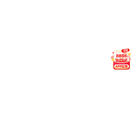
延伸阅读
意大利21岁业余球员因冲突被16岁少年枪