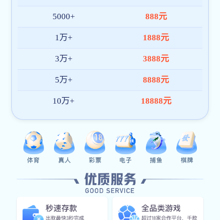
1、执教风格各有千秋
伊劳拉作为一名年轻且充满激情的教练，他在执教时
常常强调进攻足球。他喜欢用高压逼抢来迫使对手犯
错，并通过快速传递来创造机会。这种风格不仅能激
发球队潜力，还能吸引观众，提升比赛观赏性。同
时，他重视年轻球员的发展，这使得球队能够在长期
内保持竞争力。
相较之下，马尔科·席尔瓦则更加注重团队协调与防守
稳定性。他的战术通常强调控球，通过细腻的传递控
制比赛节奏。在过去的执教经历中，他展现了出色的
数据分析能力，为球队制定出有针对性的战术方案，
使其在面对强敌时不至于陷入被动。
与此同时，阿隆索虽然是执教生涯的新秀，但他凭借