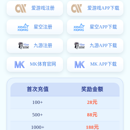
在德国足球历史上，年轻球员的崛起总是引人瞩目。
最近，卡尔以18岁90天的年龄成为德国杯决赛历史上
第四年轻的球员，这一成就不仅让他自己备受关注，
也使得整个足球界为之振奋。与贝林等传奇球员相
比，卡尔的表现更是展现了新一代球员的潜力和希
望。本文将从多个角度对这一事件进行深入分析，包
括卡尔的背景、他的比赛表现、他对球队的重要性以
及未来的发展前景，以全面了解这一里程碑时刻带来
的影响。
1、卡尔的个人背景