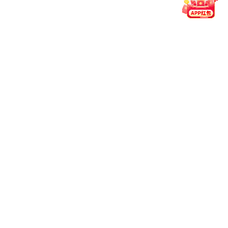
赛前升旗仪式上香港球员徐远征闭眼沉思
在近期的一场体育赛事中，赛前的升旗仪式成为了众人瞩目
的焦点，特别...
2026-07-27