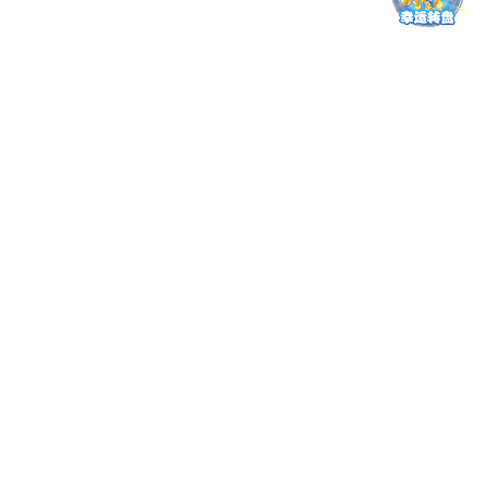
命，他们将在接下来的赛季继续书写属于自己的辉煌
篇章。
总结：
通过深入分析“米兰1月最佳球员候选名单”，我们看到
了四位杰出运动员各自的不凡表现及其在球队中的重
要性。然而，在这场激烈争夺战中，每位参赛者不仅
是在为个人荣誉而战，更是在为整个团队贡献力量，
共同追求卓越目标。这种拼搏精神正是足球运动最迷
人的地方，也是推动这些明星不断前行的重要动力所
在。
Total football is a team game, and the
nominations reflect not just individual brilliance