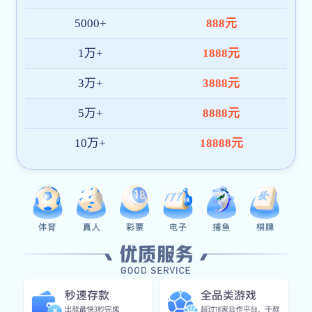
迈尼昂作为米兰队的门将，其在最近几场比赛中的出
色发挥，让他成为了本次最佳球员评选的重要竞争
者。他不仅展现了敏捷的反应能力，还在多次关键时
刻做出了决定性的扑救，为球队保住胜利奠定了基
础。同时，他的领导能力也使得后防线更加稳固，是
球队不可或缺的一部分。
菲尔克鲁格则以其锋利的进攻手段著称。在过去的几
场比赛中，他凭借个人技术和战术意识打入多个进
球，帮助球队取得重要胜利。他灵活的跑位和冷静的
finishing 能力，使他成为对方后防线最大的威胁，也
让他在这次评选中备受瞩目。
拉比奥特作为中场核心，其传控能力与组织进攻的能
力同样令人印象深刻。在最近的一系列比赛中，他不