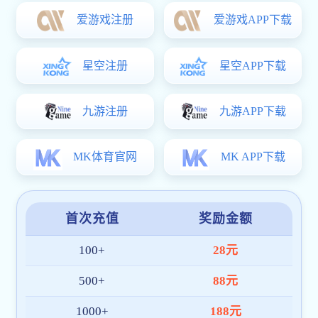
在米兰的足球舞台上，1月最佳球员候选名单的揭晓
无疑引发了广泛关注。此次候选名单中，众多优秀球
员纷纷崭露头角，其中包括迈尼昂、菲尔克鲁格、拉
比奥特和莫德里奇等知名球星。每位候选人都有着不
凡的表现，他们在各自球队中的关键作用使得这一荣
誉之争愈发激烈。本文将从四个方面对这份候选名单
进行深入分析，包括各大球员的近期表现、他们在球
队中的重要性、竞争态势以及对未来比赛的影响，为
读者呈现一幅精彩的竞技画卷。
1、候选球员近期表现