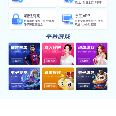
仅频繁参与进攻，还通过精准的长传帮助前锋创造机
会。他在场上的视野与判断力，使得他可以轻松掌控
比赛节奏，从而为球队提供强有力支持。
2、候选人在球队中的重要性
对于米兰而言，迈尼昂不仅是替补席上一个值得信赖
的人，更是后防线的重要支柱。他向年轻门将展示了
什么是真正的大赛经验，同时也鼓励队友们积极投入
到每一场比赛当中。这样的精神领袖角色，使得他的
存在价值远超数据所能体现。
菲尔克鲁格作为前锋，不仅需要实现进球，还需承担
起牵制对方防线的重要任务。他能够吸引防守注意
力，为其他队友创造空间，并且通过自身实力不断提
升全队士气。他在攻击端扮演着至关重要角色，是米