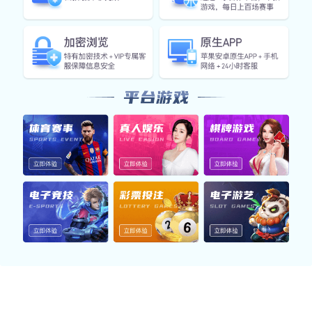
成熟。他与其他队员之间建立了良好的配合关系，使
得整个进攻体系更加流畅。这种团队协作精神不仅提
升了他的个人表现，也让雷霆队整体实力得到了显著
增强。
2、球队整体表现亮眼
除了麦凯恩之外，雷霆队整体表现同样令人印象深
刻。全队上下都展现出了高度的凝聚力和拼搏精神。
特别是在面对旧主76人的时候，更是充满了斗志，每
位球员都希望在这场战争中证明自己。
雷霆队在防守端也做得相当不错，通过有效地限制76
人核心球员的发挥，使得对方难以展开有效进攻。无
论是内线保护还是外线封堵，都显示出了雷霆防守策
略上的成功。同时，全队对于篮板球的控制也显著提