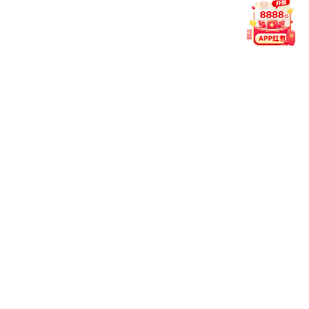
直播吧与小红书联手评选德甲第33轮最佳
在德甲第33轮的激烈角逐中，直播吧与小红书联手评选出最
佳球员，奥利...
2026-06-19