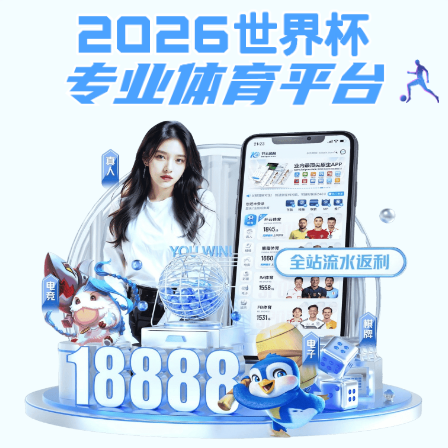
注册入口
星空网页版
APP与网页版入口
｜畅享全球体育赛事与数据服
务
欢迎访问
星空网页版
，提供全面覆盖足球、篮
球、电竞等项目的赛事资讯与数据内容， 支持
APP下载
与
网页使用
，每日同步更新千场比
赛，聚焦热门体育内容， 助您轻松获取赛事动
态，掌握比赛节奏。