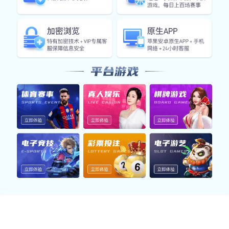
中的领袖。
在他的职业生涯初期，虽然骑士队并未取得显著成
就，但老詹始终保持着积极向上的态度。他用自己的
努力和才华不断推动着球队前进，使得克利夫兰这座
曾经饱受挫折的城市重新燃起了希望。
2、辉煌成就与影响
随着时间推移，勒布朗·詹姆斯逐渐成长为NBA最顶尖
的球员之一。他在骑士队期间多次入选全明星阵容，
并获得多个MVP奖项。他不仅提升了个人技术，还带
领球队走向成功。2016年，他率领骑士赢得NBA总冠
军，这一历史性时刻成为克利夫兰体育史上的巅峰。
这场胜利不仅是对老詹个人能力的认可，更是对整个
城市团结精神的一次巨大的鼓舞。数万名球迷涌上街