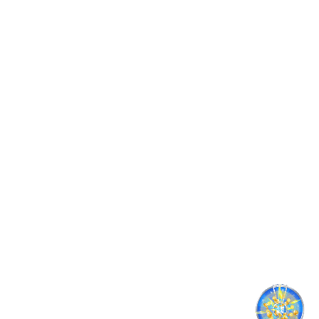
4、未来的新篇章
如今返回家乡后的老詹，与年轻球员们一起展示出新
的可能性。他不仅继续以高水平竞技展现自己的实
力，同时也在传授经验，为新一代球员提供指导。这
种师徒关系，不仅让年轻人受益匪浅，也让老詹本身
焕发出新的活力。
K最近几年里，我看到了他如何利用自己的影响力推
动社会变革，包括教育改革等方面，让更多孩子能有
接受良好教育的平台。这样的努力彰显了他的责任
心，也是他作为运动员之外的重要角色所在，有效地
延续着他与家乡之间深厚而持久的人文连接。
随着时间流逝，我们不能忽略的是，当勒布朗结束职
业生涯后，他所创造的一切都将在这座城市留下深远