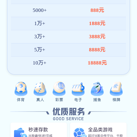
将会看到他们之间情感与荣耀交融所形成的不朽传
奇。
1、老詹的成长历程
勒布朗·詹姆斯生于1984年，在俄亥俄州阿克伦长大，
这座城市距离克利夫兰并不远。自小，他便展现出超
凡的篮球天赋。在高中时期，他迅速崭露头角，被誉
为“天之骄子”。他的表现不仅让自己名声大噪，也引
起了骑士队管理层的关注。
2003年，勒布朗以状元秀身份被克利夫兰骑士队选
中，这一刻仿佛注定了两者之间紧密相连的命运。从
那时起，他成为了球队的新希望，也承载着整个城市
人民对胜利与荣光的期待。无论是在场上还是场下，
他都逐渐承担起更大的责任，成为了球队和社区心目